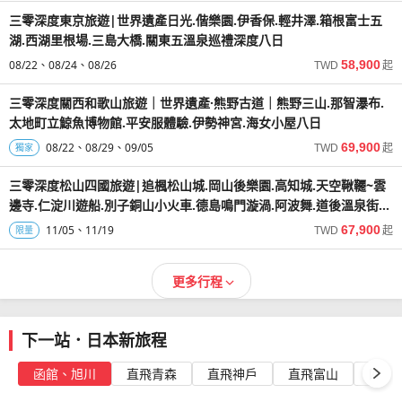
三零深度東京旅遊|世界遺產日光.偕樂園.伊香保.輕井澤.箱根富士五
湖.西湖里根場.三島大橋.關東五溫泉巡禮深度八日
08/22
08/24
08/26
58,900
TWD
起
三零深度關西和歌山旅遊｜世界遺產·熊野古道｜熊野三山.那智瀑布.
太地町立鯨魚博物館.平安服體驗.伊勢神宮.海女小屋八日
08/22
08/29
09/05
69,900
獨家
TWD
起
三零深度松山四國旅遊|追楓松山城.岡山後樂園.高知城.天空鞦韆~雲
邊寺.仁淀川遊船.別子銅山小火車.德島鳴門漩渦.阿波舞.道後溫泉街八
日
11/05
11/19
67,900
限量
TWD
起
更多行程
下一站．日本新旅程
函館、旭川
直飛青森
直飛神戶
直飛富山
四國高