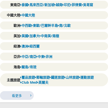
東南亞
泰國
馬來西亞/新加坡
越南
印尼
菲律賓
吳哥窟
中國大陸
中國大陸
歐洲
中西歐
東歐/巴爾幹半島
南/北歐
美加
美國
加拿大
中南美/南極
紐澳
澳洲
紐西蘭
亞非
中亞/南亞
中東
非洲
海島
關島/帛琉
璽品旅遊
郵輪旅遊
鐵道旅遊
山林旅遊
運動旅遊
主題旅遊
Club Med
高爾夫
看更多