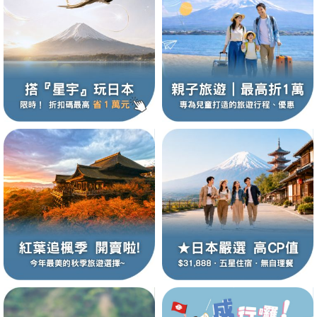
體
感,
保
購
朋
場
京
橋.
店
藏
日
影
工
全
高
舌
保
遺
咖
羅
香
日
掌
步
摩
龍
涮
五
涮
社.
大
大
日
晚
保
飯
五
涮
戶
本
郎
燒
│
城
船
羅
船.
泉
二
仙
東
五
飯
吃
古
飛
高
山
山
都
美
烏
球
神
五
樽
兼
色
溪
道
到
近
庄
社.
入
留
驗.
住
物
喜
2
灣
十
見
城
廠.
程
知
餐.
住
產
啡.
宮.
嵐
村.
紅
勝
麵.
鍋
日
鍋
岡
社.
景
環
住
店
日
涮
隱
環
故
體
贈
市
五
宮.
採
五
晚
貝
茶
日
店
美
電
驒
地
展
寺.
會
觀.
龍
影
宮.
日
漫
六
燈
~
後
飽
江
川
指
瀨
下
美
萬
六
來
晚
希
和
學.
六
常
雙
城.
溫
二
~
三
倉
溪.
飛
葉
尾
道
四
四
崎
清
之
球
緩
鍋
神
球
鄉.
驗
ICOCA
輕
日
三
果.
日
五
DIY
屋
食.
車
牛.
輕
望
仙
漫
大
麵
城.
兼
｜
遊.
園.
樹
嚴
溫
在
八
遊
宿
溪.
美
酒
怡
日
登
爾
田
三
日
滑
連
一
泉
晚
嚴
大
敷
濱
驒
名
寺.
後
日
日
城.
水
~
旁
慢
放
社.
影
千
三
旅
｜
大
大
星
五
街.
酒
五
溫
健
台.
台
遊
步
五
採
六
一
三
飛
節.
美
泉.
地
幡
船.
砂
十
好
美
頓
遊
井
招
泊
生
環
島
螃
美
名
高
所
漫
溫
｜
｜
溫
寺
松
回
飯
瑞
題.
兼
城
光
日
行
送
奇
吟
+一
日
烤
香.
日
泉
行.
蝦
一
五
危
日
草
園.
晚
大
驒
三
溪
讚
美
六
飛
浴
和
食
船.
outlet
財
住
必
球
神
蟹
憶!
觀.
湖
山.
~
遊
泉
連
連
泉
五
島
店
萃
雙
六
五
寺
五
四
橋
釀.
晚
｜
白
雙
｜
五
合
仙
日
日
遊
｜
莓
庄
五
蟹
高
大
贈
歧
食
日
驒
體
田
七
八
五
貓
宿
遊
旁
社.
溫
海
遊
金
奧
六
五
泊
泊
五
日
~
十
溫
園.
日
纜
日
項
~
和
溫
四
蝦
溫
保
日
掌
貝
自
船.
溫
五
川
星
美
山
蟹
送
烏
五
｜
牛.
驗
遊
日
戶
日
五
~
飯
精
泉
上
船.
箔
入
日
日
三
三
日
遊
勝
泉
冰
│
車.
快
岩
牛
泉
晚
仙
泉
住
｜
村
之
由
一
泉
日
雪
兩
食
五
溫
糰
龍
日
三
溫
五
船.
美
(早
日
金
店
華
六
鳥
牧
冰
瀨
｜
晚
晚
｜
船
岳
五
見
保
金
速
國
吃
保
貝.
五
東
華
五
里
活
日
｜
｜
見
晚
六
日
泉
子.
麵
晚
泉
日
牛
食
晚)
｜
刀
五
日
居
之
五
溪
保
保
體
｜
日
海
住
刀
劵
錦
到
住
和
日
京
航
日
工
動.
自
廣
贈
舟.
萬
日
｜
五
日
五
公
五
舌
市
一
比
日
~
原
日
流.
住
住
驗.
Villas
鮮
一
比
帶
飽.
牛
灣
富
｜
廠.
松
由
島
四
金
豪
四
日
本
日
寓
日
餐.
場
日
羅
嚴
茶
弘
小
萬
財
&
屋
晚
羅
橋.
五
涮
希
山
不
常
島
活
進
項
箔
旗
晚
三
式
｜
溫
五
自
宮.
島
園.
前
豆
怡
運
Hotel
五
溫
宮.1
米
星
涮
爾
進
滑
遊
動.
出
快
體
下
保
大
酒
華
泉
日
由
檮
神
小
公
島
神
日
泉
日
其
威
鍋
頓
店
招
船.
三
速
驗.
飯
住
景
店
航
活
原
社.
國
園.
上
社.AEON
｜
自
林
斯
四
｜
財
求
井
通
草
店
之
富
動
町
出
神
陸
溫
購
不
由
景
汀.
日
迪
貓
財
outlet
關
莓
~
山
建
雲
社.
奧
泉
物
進
活
點
溫
｜
士
五
開
五
劵
&
松
築
大
岡
湖
飯
4
店
動.
~
泉
連
尼
日
運
日
｜
螃
島
巡
社.
崎
畔
店
日
採
倉
百
泊
加
｜
~
保
蟹
~
禮.
足
城.
公
果.
敷
選
三
購
一
金
證
美
遊
大
立
溫
園