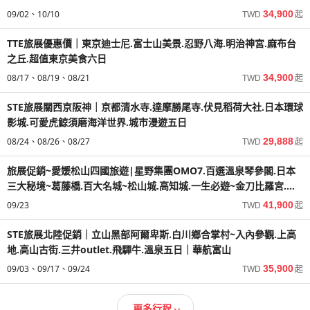
09/02
10/10
34,900
TWD
起
TTE旅展優惠價｜東京迪士尼.富士山美景.忍野八海.明治神宮.麻布台
之丘.超值東京美食六日
08/17
08/19
08/21
34,900
TWD
起
STE旅展關西京阪神｜京都清水寺.達摩勝尾寺.伏見稻荷大社.日本環球
影城.可愛虎鯨須磨海洋世界.城市漫遊五日
08/24
08/26
08/27
29,888
TWD
起
旅展促銷~愛媛松山四國旅遊|星野集團OMO7.百選溫泉琴參閣.日本
三大秘境~葛藤橋.百大名城~松山城.高知城.一生必遊~金刀比羅宮.檮
原町建築巡禮.大步危遊船.弘人市場五日
09/23
41,900
TWD
起
STE旅展北陸促銷｜立山黑部阿爾卑斯.白川鄉合掌村~入內參觀.上高
地.高山古街.三井outlet.飛驒牛.溫泉五日｜華航富山
09/03
09/17
09/24
35,900
TWD
起
更多行程