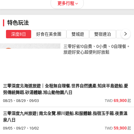
更多行程
特色玩法
深度8日
好食在美食團
雙城遊
雙宿連泊
漫遊半
三零好省!0自費、0小費、0自理餐。
旅遊好安心超便利好放鬆
三零深度北海道旅遊｜全程無自理餐.世界自然遺產.知床半島遊船.愛
努傳統舞蹈.砂湯體驗.旭山動物園八日
08/25
08/29
09/03
69,900
TWD
起
三零深度九州旅遊|南北全覽.柳川遊船.和服體驗.指宿玉手箱.夜景溫
泉八日
09/05
09/27
10/02
59,900
TWD
起