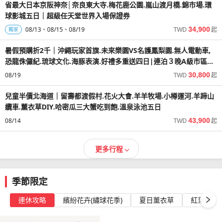
省最大日本京阪神奈│奈良東大寺.梅花鹿公園.嵐山渡月橋.錦市場.環
球影城五日｜超級任天堂世界入場保證券
08/13
08/15
08/19
34,900
獨家
TWD
起
暑假預購折2千｜沖繩玩家首旗.未來樂園VS名護鳳梨園.無人電動車,
恐龍侏儸紀.琉球文化.海豚表演.好禮多重送四日|連泊３晚A級市區飯
店
08/19
30,800
TWD
起
兒童半價北海道｜留壽都渡假村.花火大會.羊羊牧場.小樽運河.羊蹄山
纜車.薰衣草DIY.哈密瓜三大蟹吃到飽.溫泉泳池五日
08/14
43,900
TWD
起
更多行程
季節限定
連休攻略
繽紛花卉(繡球花季)
夏日薰衣草
紅葉最前