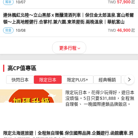
10/07
57,900
獨家
TWD
起
連休楓紅北陸～立山黑部ｘ微醺清酒列車｜保住金太郎溫泉.富山希爾
頓～上高地輕健行.合掌村.兼六園.東茶屋街.兩晚溫泉｜華航富山
10/08
46,900
限量
TWD
起
更多行程
高CP值專區
快閃日本
限定日本
限定PLUS+
經典暢銷
長天
限定玩日本，花得少玩得好，遊日本
沒煩惱。5日只要$31,888，全程無
自理餐、 一晚國際連鎖品牌飯店。
限定北海道旅遊｜全程無自理餐.保住國際品牌.企鵝遊行.函館纜車.洞