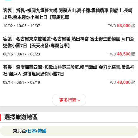
客製｜賞楓~福岡九重夢大橋.阿蘇火山.高千穗.雲仙纜車.御船山.長崎
出島.熊本迷你小團七日【專屬包車
10/02
10/05
10/07
53,000
TWD
起
客製｜名古屋東京雙城遊~名古屋城.熱田神宮.富士野生動物園.河口湖
迷你小團7日【天天出發/專屬包車】
08/16
08/17
08/23
48,500
TWD
起
客製｜深度關西四國~和歌山熊野三段壁.鳴門海峽.金刀比羅宮.嚴島神
社.瀨戶內.道後溫泉迷你小團7日
08/14
08/17
08/19
48,000
TWD
起
更多行程
選擇旅遊地區
東北亞
日本
韓國