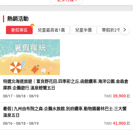
熱銷活動
暑假專區
兒童最高省1萬
兒童半價
寒假折2千
特選北海道旅遊｜富良野花田.四季彩之丘.函館纜車.海洋公園.金森倉
庫群.企鵝遊行.溫泉螃蟹五日
08/17
08/18
08/19
39,900
TWD
起
暑假|九州由布院之森.企鵝水族館.別府纜車.動物園叢林巴士.三大蟹
溫泉五日
08/16
08/18
08/19
41,900
TWD
起