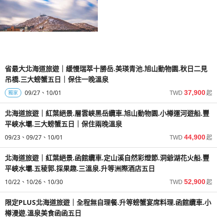
省最大北海道旅遊｜緩慢瑞萃十勝岳.美瑛青池.旭山動物園.秋日二見
吊橋.三大螃蟹五日｜保住一晚溫泉
09/27
10/01
37,900
獨家
TWD
起
北海道旅遊｜紅葉絕景.層雲峽黑岳纜車.旭山動物園.小樽運河遊船.豐
平峽水壩.三大螃蟹五日｜保住兩晚溫泉
09/23
09/27
10/01
44,900
TWD
起
北海道旅遊｜紅葉絕景.函館纜車.定山溪自然彩燈節.洞爺湖花火船.豐
平峽水壩.五稜郭.採果趣.三溫泉.升等洲際酒店五日
10/22
10/26
10/30
52,900
TWD
起
限定PLUS北海道旅遊｜全程無自理餐.升等螃蟹宴席料理.函館纜車.小
樽漫遊.溫泉美食函函五日