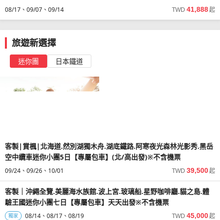
08/17
09/07
09/14
41,888
TWD
起
旅遊新選擇
迷你團
日本鐵道
客製|賞楓|北海道.然別湖獨木舟.湖底鐵路.阿寒夜光森林光影秀.黑岳
空中纜車迷你小團5日【專屬包車】(北/高出發)※不含機票
09/24
09/26
10/01
39,500
TWD
起
客製｜沖繩全覽.美麗海水族館.波上宮.玻璃船.星野咖啡廳.貓之島.體
驗王國迷你小團七日【專屬包車】天天出發※不含機票
08/14
08/17
08/19
45,000
獨家
TWD
起