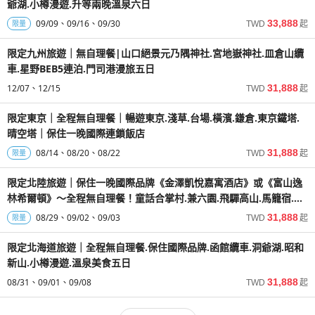
爺湖.小樽漫遊.升等兩晚溫泉六日
09/09
09/16
09/30
33,888
限量
TWD
起
限定九州旅遊｜無自理餐|山口絕景元乃隅神社.宮地嶽神社.皿倉山纜
車.星野BEB5連泊.門司港漫旅五日
12/07
12/15
31,888
TWD
起
限定東京｜全程無自理餐｜暢遊東京.淺草.台場.橫濱.鎌倉.東京鐵塔.
晴空塔｜保住一晚國際連鎖飯店
08/14
08/20
08/22
31,888
限量
TWD
起
限定北陸旅遊｜保住一晚國際品牌《金澤凱悅嘉寓酒店》或《富山逸
林希爾頓》～全程無自理餐！童話合掌村.兼六園.飛驒高山.馬籠宿.溫
泉五日
08/29
09/02
09/03
31,888
限量
TWD
起
限定北海道旅遊｜全程無自理餐.保住國際品牌.函館纜車.洞爺湖.昭和
新山.小樽漫遊.溫泉美食五日
08/31
09/01
09/08
31,888
TWD
起