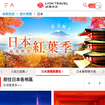
秋
暑
旅
每
優
親
💖
2027
2027
玩
夏
「紅
想
３
限
玩
玩
最
奢
起
直
鐵
冬
假
遊
月
惠
子
提
迎
春
樂
日
葉
在
~
定
樂
日
經
華
伏
擊
道
雄獅旅遊
國外團體
日本
一
元
花
特
全
雙
北
安
快
每
限
星
出
爆
一
商
出
起
羊
節
3‧
薰
前
台
４
PLUS+
日
本
濟
享
的
擁
迷
玩
遊
省
物
品
遊
稚
年，
連
6‧
起
氣
現
衣
線」
灣
天
旅
本
選
好
新
宿
的
海
受,
心
閃
月
山
量
有
遊
法
不
祭，
精
全
超
嫩
規
休，
9
草，
從
賞
小
日
經
「食」
組
精
巒
許
日
揪
東
松
北
遊
北
道
北
東
一
優
TWD
TWD
TWD
TWD
TWD
TWD
TWD
TWD
TWD
TWD
TWD
｜
漲
出
選
面
優
的
劃
預
旅
花
北
雪、
旅
玩
典
在！
合，
緻
秀
多
本
吧
京.
山
海
雙
海
小
海
北
物
惠
星
暑
爆
每
秒
兒
兒
北
過
玩
09/29
省
省
經
快
限
經
08/21
好
08/21
漫
09/02
旗
08/30
08/12
閃
08/24
南
九
08/21
09/10
09/01
09/03
10/05
10/23
08/30
09/08
09/06
08/14
08/31
08/28
09/08
09/05
11/14
08/31
09/09
09/13
08/27
09/07
09/11
10/04
09/09
45,900
107,900
48,900
49,900
40,900
38,900
36,900
46,900
29,999
35,900
35,900
獨家
限量
限量
限量
即
價，
遊
行
出
惠，
小
你
先
遊
現
海
玩
行，
樂
人
米
結
典
致，
歷
必
關
長
四
道
城
道
旅
道
小
京
~
玩
假
搶
月
殺
童
童
陸
年
樂
最
最
典
閃
定
典
食
遊
艦
GO
九
州
起
起
起
起
起
起
起
起
起
起
起
日
心
拚
程，
籠！
不
手，
的
規
新
北
道
雪，
在
大
氣
其
合
雅
溪
史
訪！
西
榮
國
旅
～
｜
行
旅
旅
阪
高
法
促
關
一
北
最
半
旅
折
369
大
大
北
北
PLUS
北
在
北
北
搶
州
旅
起
動
經
雄
再
論
共
寒
劃
主
海
開
幾
繁
升
景
林
團
舒
澗
遺
擁
TWD
TWD
TWD
TWD
TWD
TWD
TWD
TWD
TWD
TWD
TWD
TWD
TWD
TWD
TWD
TWD
TWD
TWD
TWD
TWD
TWD
TWD
｜
星
山
遊
名
溫
｜
遊
行|
奈
松
一
三
兒
雙
南
安
促
限
經
~2026/08/16
回
濟
獅
不
上
譜
假
你
張，
道、
始，
乎
忙
級！
點
評
體
適
蜿
跡、
有
｜
銷|
西
物
海
高
價
遊
3,000
北
北
北
海
海
北
海
北
海
海
北
日
遊|
09/03
08/15
08/29
08/22
08/14
08/18
08/19
12/01
08/27
08/17
12/01
08/13
09/09
08/31
08/24
08/21
09/02
08/31
01/09
02/04
09/27
09/26
09/07
08/21
08/30
08/19
08/24
12/02
08/29
09/07
12/02
08/17
09/12
09/07
09/07
08/29
09/04
09/02
01/15
02/06
10/01
10/03
09/12
08/29
08/31
08/30
08/27
12/03
09/10
09/14
12/03
08/20
09/30
09/14
09/21
08/30
09/05
09/05
01/22
10/24
33,900
32,900
25,888
35,900
29,900
53,900
43,900
55,900
109,900
45,900
34,900
37,900
47,900
30,900
41,888
47,900
48,900
36,900
99,000
26,900
37,900
37,900
限量
獨家
早鳥
限量
獨家
熱銷
神
旅.
陰
｜
古
泉
保
｜
全
│
廣
前
饋
~
讓
出
山
一
連
的
提
起
河
隨
是
的
全
與
零
鑑
童
宿
的
九
體
心
銷
量
蜒
典
日
多
北
九
三
北
道
折
北
～
｜
海
海
海
道
道
海
道
海
道
道
陸
南
保
起
起
起
起
起
起
起
起
起
起
起
起
起
起
起
起
起
起
起
起
起
起
下
享
台
你
國，
下
段
假，
春
早
口
著
不
生
程
遊
餐
便
驗。
穿
本
樣
戶
極
山
洞
屋
鄉
住
道
程
海
島
揪
深
最
九
州
南
優
出
高
海
州
都
海
｜
一
海
2027
冬
道
道
道
旅
旅
道
旅
道
半
旅
～
摩
住|
TWD
TWD
TWD
TWD
TWD
TWD
TWD
TWD
TWD
單
優
幣
省
就
海、
盛
即
節
規
湖，
氣
可
活
無
程，
廳、
利
全
流，
神
化
岡
致
陽|
爺
靜
＋
四
北
溫
之
~
吧
度
高
州|
旅
九
惠.
清
松
道
絕
京
道
富
萬
道
年
季
旅
｜
旅
遊
遊
旅
遊
旅
自
遊
限
埃
由
星
暑
華
每
閃
兒
寒
過
玩
10/30
秒
九
冬
快
限
經
09/05
好
08/25
漫
09/08
旗
09/08
09/03
華
保
全
08/26
08/14
08/25
11/06
09/27
08/29
09/29
09/29
09/08
09/06
08/21
08/29
11/11
10/02
09/05
10/06
10/06
09/18
10/27
08/30
08/30
45,900
59,900
43,900
35,900
39,900
39,900
39,900
29,900
43,900
獨家
限量
熱銷
並
惠。
升
很
太
樂
夏
日
假
劃
絢
溫
能
中，
自
品
人
及
程
造
話
的
山
閃
嚴
湖.
岡
都
晚
秘
泉‧
天
山
北
九
折
自
遊|
州|
東
│
四
旅
景
阪
旅
田
｜
｜
白
保
遊
紫
遊
｜
｜
遊
｜
遊
由
｜
量
石
布
玩
假
航
月
GO
童
假
年
樂
殺
州
遊
閃
定
典
食
遊
艦
航
證
新
起
起
起
起
起
起
起
起
起
付
七
值
大！
對
園
的
起
期，
旅
麗
一
的
緩
理
質‧
氣
自
搭
型
傳
特
日本賞楓開賣啦！
日本暑假親子遊
優惠團一把抓
四
耀|
島
函
｜
會
溫
境.
青
橋
陰
海
州
一
然
保
鹿
北
關
國
遊
高
奈
遊
農
北
留
川
住
｜
色
｜
冬
海
｜
冬
｜
行
保
激
像.
院
法
促
富
一
搶
最
折
折
369
北
賞
東
東
PLUS
九
在
福
北
富
三
遊
訂，
八
出
手
不
狂
親
~2026/11/12
即
遊
浪
路
任
下
餐、
安
排
由
乘
宛
說、
色
TWD
TWD
TWD
TWD
TWD
TWD
TWD
TWD
TWD
TWD
TWD
TWD
TWD
TWD
TWD
TWD
TWD
TWD
TWD
TWD
TWD
國
雙
神
館
大
漫
泉
利
森
立.
山
道
旅
萬
動
住|
兒
仙
西
｜
一
小
名
雙
東
安
限
關
旅
前往日本各地區
即
~
月
千
遊
｜
刀
｜
起
場.
歡，
海
子
壽
前
鄉
日
星
地，
阿
漫，
薰
下
緩
務！
季
忙
洋
免
全
心‧
季
隊
北
行
｜
豪
住
如
安！
以
釜
火
之
｜
銷
山
物
九
高
2,000
3,000
九
海
楓
京
京
東
州
九
岡
海
山
排
雙
11/03
09/02
08/18
01/19
09/07
11/24
08/26
08/18
08/19
09/09
10/05
08/17
09/01
08/23
10/05
09/07
02/06
08/31
01/04
10/20
09/01
11/11
09/05
08/24
01/20
09/19
11/28
09/05
08/29
08/22
09/30
10/19
08/27
09/08
10/19
09/28
09/02
01/06
09/03
12/10
09/20
08/29
01/21
09/30
12/02
09/08
09/22
08/29
10/14
09/10
10/04
09/05
01/07
09/08
24,888
37,900
29,900
36,900
29,888
36,900
67,900
78,900
43,900
29,900
36,900
42,900
27,900
41,888
40,900
39,900
30,900
129,900
29,900
36,900
40,900
熱銷
限量
限量
熱銷
獨家
獨家
獨家
限量
｜
星
社
夜
井
旅.
｜
尻
奧
舟
陽
｜
遊|
｜
物
鳳
島
台
京
小
享
計
更
報
自
絕
歡
下
起
給
起
夏
降，
冬
碌
小
加
資
名
古
宿
的
京
華
心
量
西
雙
展
及
車，
洞
穗
奈
保
四
道
都
合
野
寒
衣
慢
粉
公
程
粉
海
二
雙
華
蓋
森,
九
東
促
九
州
折
｜
高
州|
道
名
│
漫
京
旅
州
半
道
促
椅|
城
右滑看更多>>>
起
起
起
起
起
起
起
起
起
起
起
起
起
起
起
起
起
起
起
起
起
星
畫
划
名
己
對
樂
單，
~2026/11/12
您
日
逐
天
的
費，
值
店、
自
經
手
充
復
姬
野
~
景.
川
洞
一
島
入
屋.
精
函
南
親
園.
凰
花
青
阪
豆
揪
東
屋
東
悅
東
東
京
優
爺
峽.
良
證
季
旅
渡
掌
渡
湖
草.
瑞
雪.
園.
無
雪.
道
日
百
航
神
熊
州
京
銷
州|
｜
一
冬
松
南
｜
所
萬
遊-
｜
遊|
旅
自
旅
銷
南
～
TWD
TWD
TWD
TWD
TWD
TWD
TWD
TWD
TWD
享
出
算!
先
啦
讓
旅
享
前
30
最
漸
就
步
再
看
部
主，
濟
合
滿
古
路
奢
海
海
鐵
爺
日
火
瀨
達
華
館
北
子
高
喜
卉
森
神
島
吧
京
x
京
享
京
北
阪
惠
湖
水
萌
入
彩
遊.
假
村
假
燈
富
萃
札
足
自
札
星
自
選
富
社.
本
幣
｜
～
由
由
萬|
季
四
北
富
秋
座
東
全
由
遊|
由
遊
～
九
名
星
爆
閃
每
九
兒
寒
過
玩
08/19
每
楓
冬
快
限
經
好
09/02
漫
08/24
08/23
09/09
每
09/18
九
限
08/30
08/24
08/15
08/26
09/09
08/25
08/27
09/17
09/25
09/01
08/26
08/20
09/02
10/28
08/28
08/29
09/23
10/09
09/03
08/29
08/22
47,900
35,900
41,900
42,900
36,900
42,900
43,900
38,900
45,900
獨家
熱銷
熱銷
優
遊
超
搶
大
遊
羊
下
天、
夢
向
到
伐，
加
得
落
提
艙
十
南
蒸
城.
華
上
洋
道
湖
自
山
溪‧
摩
漫
夜
全
三
千
凱
公
雙
奈.
橄
北
旅
三
｜
之
｜
青
神
~
展
鄉
鹿.
住
之
星
村.
點
村.
光
田
十
幌
湯
理
幌
野
由
溫
山
桷
城,
立
迪
快
布
布
九
北
國
九
田
月
滑
京
程
布
四
行
｜
快
州
古
玩
搶
GO
月
州
童
假
年
樂
月
紅
遊
閃
定
典
食
遊
月
州
量
起
起
起
起
起
起
起
起
起
惠
最
殺
先
人
回
羊
單，
60
幻
南
日
享
碼
見，
客
供
以
狀
國
汽
倉
旅.RISONARE
大
公
～
展
由
小
角
勝
遊
景
覽.
大
穗
亞
園.
點|
奈
欖
海
遊
重
雙
選
河
森
奈
高
望
柳
伏
TOMAMU
丘.
野
花
燈！
破
秀.
農
勝
白
體
餐.
白
渡
活
泉.
復
志
柳