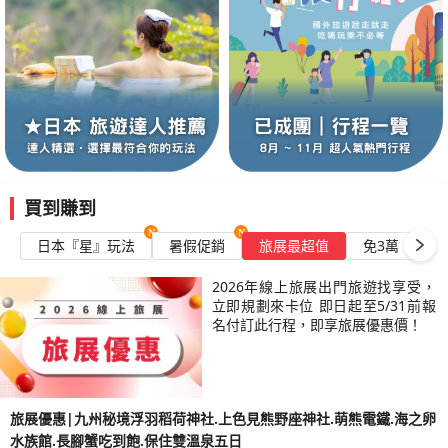
螃
美
五
晚
獨
日
蛇
入
食.
船
步
美
泉
波
蟹.
觀
日
享
自
水
住
雙
體
危
術
五
波
燒
地
｜
價
由
神
飯
溫
驗.
遊
館.
日
草.3
肉
區.
不
活
社.
店
泉
財
船.
購
｜
溫
六
道
進
動
溫
六
運
網
物
保
泉
日
後
免
泉
日
神
美
六
住
五
溫
稅
五
｜
社.AEON
空
日
萬
日
泉
店
日
保
購
中
怡
街.
｜
住
物
鞦
千
花
萬
4
買到賺到
韆
光
花
怡
日
~
寺
日本『星』玩法
暑假促銷
旅展最超值
免3萬
每
雲
纜
邊
車.
2026年線上旅展出門旅遊找享受，
寺.
立即規劃來卡位 即日起至5/31前報
溫
名付訂此行程，即享旅展優惠價！
弘
泉
人
五
市
日
場
五
旅展優惠|九州秘境浮羽稻荷神社.上色見熊野座神社.萌熊電鐵.海之卵
日
水族館.長腳蟹吃到飽.保住雙溫泉五日