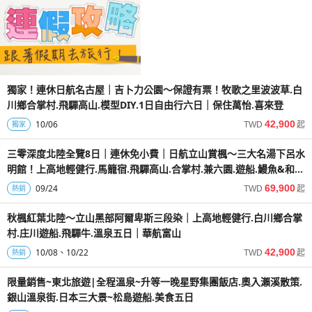
獨家！連休日航名古屋｜吉卜力公園～保證有票！牧歌之里波波草.白
川鄉合掌村.飛驒高山.模型DIY.1日自由行六日｜保住萬怡.喜來登
10/06
42,900
獨家
TWD
起
三零深度北陸全覽8日｜連休免小費｜日航立山賞楓～三大名湯下呂水
明館！上高地輕健行.馬籠宿.飛驒高山.合掌村.兼六園.遊船.鰻魚&和牛
美食巡禮
09/24
69,900
熱銷
TWD
起
秋楓紅葉北陸～立山黑部阿爾卑斯三段染｜上高地輕健行.白川鄉合掌
村.庄川遊船.飛驒牛.溫泉五日｜華航富山
10/08
10/22
42,900
熱銷
TWD
起
限量銷售~東北旅遊|全程溫泉~升等一晚星野集團飯店.奧入瀨溪散策.
銀山溫泉街.日本三大景~松島遊船.美食五日