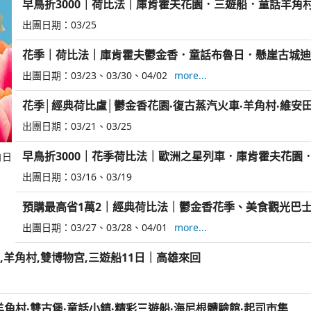
早鳥折3000｜荷比法｜庫肯霍夫花園．三遊船．童話羊角
出團日期：
03/25
花季｜荷比法｜庫肯霍夫鬱金香．童話布魯日．懸崖古城迪
黎10日
出團日期：
03/23
03/30
04/02
more...
花季│經典荷比盧│鬱金香花園‧復古蒸汽火車‧羊角村‧維安田
出團日期：
03/21
03/25
早鳥折3000｜花季荷比法｜歐洲之星列車．庫肯霍夫花
向日
10日
出團日期：
03/16
03/19
預購最高省1萬2｜經典荷比法｜鬱金香花季、美食觀光巴
區三晚10日
出團日期：
03/27
03/28
04/01
more...
,羊角村,雙博物宮,三遊船11日｜高雄來回
羊角村‧雙古堡‧童話小鎮‧精彩三遊船‧海尼根體驗館‧起司市集