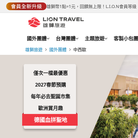
雄獅幣1點=1元，回饋無上限！L.I.O.N會員
國外團體
台灣團體
主題旅遊
客製小包
雄獅旅遊
國外團體
中西歐
僅次一檔最優惠
暑假出遊大爆發，心動回饋享優惠，把握倒數報名機會，最
預約夏日好時光！報名暑假出發行程，指定行程早鳥預購每
冬遊省錢術、此刻出遊最划算 預購冬季美景行程，提早下
搶搶滾～每月精選單一超低價優惠行程出現啦！絕對買到賺
玩樂3‧6‧9旅遊新主張，提早規劃旅遊地，給您30天、60天、
2027 預約春節！馬上先GO！～遊歐洲～羊羊得意 即日
迎春新氣象，預約迎春好時光 超前部署你的旅遊計畫，聰
為最好的自己，預約一場最美的旅程！搶先預約2025春季
免付領隊、導遊、司機小費，每團旅客32人以下，嚴選酒
體驗最原汁原味的聖誕節，在冬季期間，白雪飄飛、燭火
南臺灣旅客專屬，由高雄出發至歐洲各知名觀光精華景點，
連續四年榮獲Skytrax評為五星級航空，搭乘長榮到歐洲玩
位不錯過!! 心動下單不要猶豫!!
高折$3,000元，聰明行動要快！
計畫屬於自己的冬日旅程
想搶便宜快看過來～
天報名選擇多，愈早報名優惠愈多！
2026/8/31前下單付訂，可享早鳥每人折價NTD$5,000元 
動搶先卡位！
旅行～早鳥優惠最高折千元！
餐食、領隊導遊，每人一張歐洲網路卡，全呈耳機導覽器
下，更顯夢幻，還有美味的聖誕糕點、熱紅酒可以品嚐，及
一年四季輕鬆暢遊世界…
上旅程安心又享受
2027春節預購
下單搶優惠，金馬納百福順整年！
節慶氣息的紀念品可以採買。
每年必去聖誕市集
歐洲賞月趣
特
德國血拼聖地
選
TWD
早
預
荷
84,900
出團日期：
09/03
09/07
南