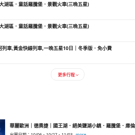
三大湖區．童話羅騰堡．景觀火車(三晚五星)
兩大湖區．童話羅騰堡．景觀火車(三晚五星)
冰河列車,黃金快線列車,一晚五星10日｜冬季版．免小費
更多行程
華麗歐洲｜德奧捷｜國王湖．絕美鹽湖小鎮．羅騰堡．庫倫
出團日期：
10/06
10/27
11/03
more...