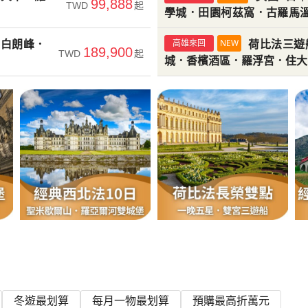
99,888
TWD
起
學城．田園柯茲窩．古羅馬
旅行
．白朗峰．
荷比法三遊
高雄來回
NEW
189,900
TWD
起
城．香檳酒區．羅浮宮．住大
冬遊最划算
每月一物最划算
預購最高折萬元