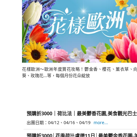
日
陣
店
來
13
日
9
布
堡‧
建
英
一
10
回)
日
(雙
日
遊
小
築．
博
晚
日
點
船
孩
巴
物
五
來
(慕
堤
塞
館．
星
回)
尼
防
隆
倫
｜
黑
風
納
敦
高
來
車‧
14
精
雄
回)
五
日
華
來
星
回
飯
店
花樣歐洲～歐洲年度賞花攻略！鬱金香、櫻花、薰衣草、
10
葵、玫瑰花...等，每個月份花朵綻放
日
預購折3000｜荷比法｜最美鬱香花園,美食觀光巴士
出團日期：
04/12
04/16
04/19
more...
預購折3000│花季荷比盧德11日│最美鬱金香花園‧