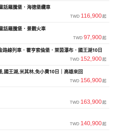
．童話羅騰堡．海德堡纜車
116,900
TWD
起
．童話羅騰堡．景觀火車
97,900
TWD
起
金路線列車．霍亨索倫堡．萊茵瀑布．國王湖10日
152,900
TWD
起
,國王湖,米其林,免小費10日｜高雄來回
156,900
TWD
起
163,900
TWD
起
140,900
TWD
起