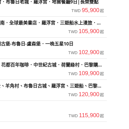
村．布魯日老城．羅浮宮．地窖餐廳9日|長榮雙點
95,900
TWD
起
南．全球最美書店．羅浮宮．三遊船水上漫旅．巴
105,900
TWD
起
古堡‧布魯日‧盧森堡．一晚五星10日
102,900
TWD
起
園．花都百年咖啡．中世紀古城．荷蘭綠村．巴黎購物
109,900
TWD
起
士、羊角村、布魯日古城、羅浮宮、三遊船、巴黎市
120,900
TWD
起
115,900
TWD
起