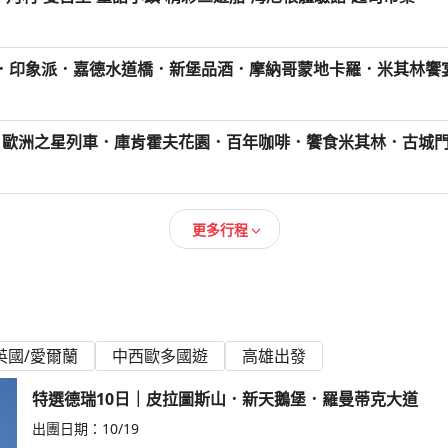
．印象派．嘉德水道橋．新堡品酒．摩納哥蒙地卡羅．米其林饗宴
．歐洲之星列車．庫肯霍夫花園．百年咖啡．饗食米其林．古城門
更多行程
英國/愛爾蘭
中西歐多國遊
高雄出發
特選德瑞10日｜皮拉圖斯山．新天鵝堡．羅曼蒂克大道
出團日期：
10/19