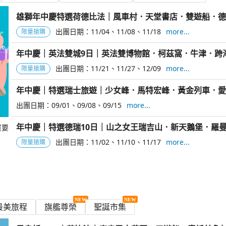
雄獅年中慶特選荷德比法｜風車村．天堂書店．雙遊船．德
10日
出團日期：
11/04
11/08
11/18
more...
限量搶購
年中慶｜英法雙城9日｜英法雙博物館．柯茲窩．牛津．跨
出團日期：
11/21
11/27
12/09
more...
限量搶購
年中慶｜特選瑞士旅遊｜少女峰．馬特宏峰．黃金列車．愛的
出團日期：
09/01
09/08
09/15
more...
年中慶｜特選德瑞10日｜山之女王瑞吉山．新天鵝堡．羅曼蒂
買要
出團日期：
11/02
11/10
11/17
more...
限量搶購
最美旅程
旗艦尊榮
聖誕市集