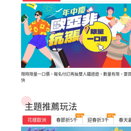
巴
餐．
進
布
三
雙
三
黎
塞
其
店．
英
蘭
巨
時
蘇
城．
物
10
童
晚
8
食
莊
列
食
船
桅
哥
鵝
小
觀
角
尼
車．
布
斯
天
雄
大
岸
薩
巴
道．
2
阿
峰．
之
10
汽
足
橋．
尼
界
陣．
船．
採
丁
魯
書
黎
下
出
遊
晚
點
晚
購
納
林．
兩
式
12
石
尚
黎
荷
10
日
話
五
日
觀
園
車
觀
10
登
蒙
堡．
鎮．
火
村．
斯
奇
魯
浴
堂
來
學
8
斯
士、
浪
晚．
姆
馬
星．
日-
火
博
峽
葉
遺
溫
美
石
堡、
日
店．
購
午
船
10
進
10
物
河
古
晚
下
日
陣
巴
世
蘭
日
羊
星
光
飯
10
光
日
頂
地
萊
大
車．
一
湖
龍
日、
池．
書
回)
城、
日
小
羊
漫
雙
斯
特
百
夏
車‧
物
灣
歌
產．
莎
食
場．
風
古
荷
物
茶
(慕
日
出
日
(長
遊
城
五
午
｜
13
黎．
來
綠
（華
角
｜
巴
店．
日
巴
9
卡
茵
英
奇
晚
遊
古
羅
溫
局,
卡
鎮．
角
大
遊
特
宏
年
童
館
遊
劇
仙
小
觀
品
笛
城．
蘭
10
尼
榮)
船
門
星
茶．
高
日
凡
回)
村．
航
村‧
夏
士．
倫
(冬/
士．
日
羅．
河
博
龍
五
船．
堡．
浮
莎
雨
地
OUTLET
村、
道．
船．
丹．
峰．
咖
話
｜
船．
院．
境
鎮．
光
酒．
秀、
雙
三
日
黑
饗
餐
市
雄
(冬)
爾
巴
直
起
季
一
敦
蘇
一
米
遊
物
古
星．
莊
送
宮、
堡．
果
夫、
購
布
漢
布
布
三
啡
羊
高
粉
塞
羊
雙
巴
米
城
博
色
來
宴
廳．
區
來
賽
黎
飛）
司
版．
晚
五
黎
晚
其
船
館．
堡．
高
園
新
三
下
維
巴
物
魯
薩
魯
魯
大
館．
角
雄
紅
納
角
大
士．
其
堡
物
村
回)
10
羊
飯
回
宮
購
市
免
五
星．
世
五
林
雙
時
速
飯
天
船、
午
安
斯
趣
日、
同
日
日
景
二
村‧
雙
鹽
河
村
學
一
林．
與
館．
9
日
角
店．
10
物
集
小
星
巨
來
星
饗
大
尚
列
店．
鵝
巴
茶
田,
羅
羅
盟
老
古
觀
晚
維
點
湖．
遊
10
城．
晚
TGV．
蘇
三
日
村
倫
日
10
11
費
｜
石
回)
｜
宴
學
米
車．
愛
堡
黎
9
雙
馬
浮
古
城．
城．
列
五
安
進
卡
船
日
田
五
巴
格
遊
巡
敦
日
日
高
陣
高
10
城．
蘭
米
丁
｜
市
日
遊
浴
宮、
城．
景
聖
車．
星．
田
出
爾
饗
園
星
黎
蘭
船．
禮．
巴
│
雄
13
雄
日
都
12
其
堡
高
區
船,
池、
三
德
觀
母
愛
羊
古
卡
限時限量一口價，報名付訂再抽雙人鐵道遊，數量有限，要
宴
柯
｜
羅
傳
美
浪
黎
華
來
日
來
鐸
日
林
城
雄
(夏/
布
巨
快
船、
勒
餐
院．
的
角
堡‧
松．
8
茲
高
浮
說、
食
漫
漫
航
回
(夏)
回
小
｜
饗
堡．
雙
巴
魯
石
巴
斯
廳．
羅
迫
村．
布
達
日
窩．
雄
宮
一
觀
巴
遊
直
鎮．
高
宴．
倫
點
黎
日
陣
黎
登．
奧
浮
降
巴
魯
利．
古
來
10
段
光
黎
飛
倫
雄
免
敦
進
來
古
13
市
柏
塞
宮．
遊
黎
日
聖
羅
回
日
中
巴
主題推薦玩法
10
敦
來
小
五
出
回)
城,
日
區
林．
印
時
船．
10
老
家
馬
段
士．
日
暢
回
費
星．
五
(夏/
忘
象
尚
萊
日
城‧
堂．
溫
飛
免
遊
巨
星
巴
憂
派
巴
茵
盧
高
花樣歐洲
春節折5千
迎春折3千
春天
泉．
機
小
10
石
飯
黎
宮
9
黎
瀑
森
第
大
費．