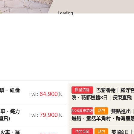
鎮．紐倫
巴黎香榭｜羅浮宮
限量清艙
64,900
TWD
起
院．花都巡禮8日｜長榮直飛
纜車．鐵力
雙點進出
8/26夏末精選
熱門
79,900
TWD
起
直飛)
遊船．童話羊角村．跨海體
時古城．巴黎購物11日
士火車．羅
英國8日
快閃英國
熱門