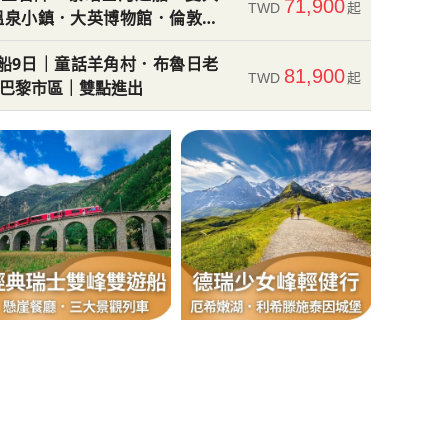
71,900
TWD
起
溫泉小鎮．大英博物館．倫敦輕
船9日｜童話羊角村．布魯日老
81,900
TWD
起
巴黎市區｜雙點進出