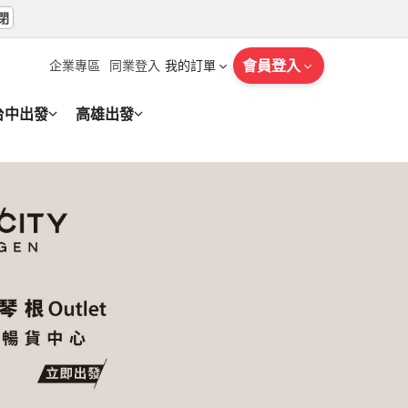
閉
博
角
物館．雙大學
天市集．塞納
百年
城．景觀餐廳．奧
爾
村‧維安田古堡‧
速
茲
．
瀑
漁
天市集．
茲窩．古羅馬溫
．亞
風車村．運河
浪
0
900
900
900
900
900
900
900
900
900
900
78,900
72,900
69,900
71,900
103,900
145,900
106,900
TWD
TWD
TWD
TWD
TWD
TWD
TWD
起
起
起
起
會員登入
企業專區
同業登入
我的訂單
起
起
起
起
起
起
起
起
起
起
起
起
起
起
茲窩．古羅馬
天市集．塞納河
博物館．牛津．
區．羅浮宮．
漁
老
布10日(長榮
布魯
．印象派諾曼
雙古堡‧童話小鎮‧
大
．亞
大
阿
角
運
71,900
79,900
78,900
78,900
台中出發
高雄出發
TWD
TWD
TWD
TWD
起
起
起
起
0
900
900
900
900
900
900
900
900
900
900
100,900
169,900
107,900
TWD
TWD
TWD
風車村．運河
．印象派諾曼
學小鎮．大英博
美修道院圖書
起
起
起
起
起
起
起
起
起
起
起
起
起
起
72,900
87,900
92,900
120,900
TWD
TWD
TWD
TWD
起
起
起
尚
童
山．雙火車．奇龍
派．
金列車,冰河列車,
絕
,雙博物宮,三遊
車,
．
的
尚
、景
起
日
0
900
900
900
900
900
900
900
900
900
900
123,900
195,900
115,900
博物館．牛
物館．雙大學
．羅浮宮．時
TWD
TWD
TWD
派諾曼地．塞納
起
起
起
起
起
起
起
起
起
起
起
起
起
起
78,900
106,900
103,900
TWD
TWD
TWD
起
115,900
TWD
起
起
學
村‧
布魯日古城．羅
物
大景觀列車．五
學．巨石陣．倫
話羊
天堂
的
境
、
漁村．經典羅
起
日
日
茶9
0
900
900
900
900
900
900
900
900
900
106,900
219,900
125,900
學．巨石陣．倫
雙古堡‧童話小
TWD
TWD
TWD
89,900
TWD
起
．印象派諾曼
起
起
起
起
起
起
起
起
起
起
起
起
起
107,900
125,900
TWD
TWD
169,900
TWD
起
起
．
童話羅騰堡．景
列
．跨國高速列
．OUTLET．
星
物
火
老
浮列
起
．
0
900
900
900
900
900
900
900
900
97,900
165,900
136,900
TWD
TWD
TWD
起
起
起
起
起
起
起
起
起
起
起
起