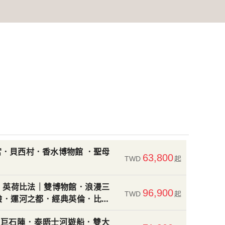
．貝西村．香水博物館 ．聖母
63,800
TWD
起
｜英荷比法｜雙博物館．浪漫三
96,900
TWD
起
驗．運河之都．經典英倫．比利
｜巨石陣．泰晤士河遊船．雙大