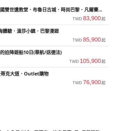
國雙世遺教堂．布魯日古城．時尚巴黎．凡爾賽宮
83,900
TWD
起
海體驗．溫莎小鎮．巴黎漫遊
85,900
TWD
起
迫降遊船10日(華航/送德法)
105,900
TWD
起
克大道．Outlet購物
76,900
TWD
起