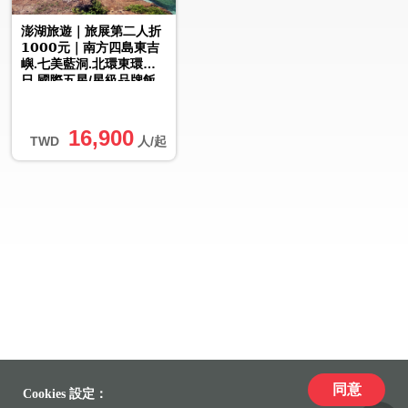
澎湖旅遊｜旅展第二人折
𝟭𝟬𝟬𝟬元｜南方四島東吉
嶼.七美藍洞.北環東環３
日.國際五星/星級品牌飯
店
16,900
TWD
人/起
同意
Cookies 設定：