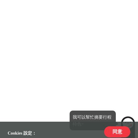
我可以幫忙摘要行程
特色~
同意
LiLi
Cookies 設定：