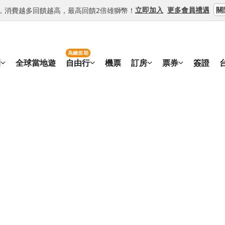
關
立即加入
更多會員禮遇
等級，消費越多回饋越高，最高回饋2倍雄獅幣！
高鐵假期
團
全球當地遊
自由行
機票
訂房
票券
簽證