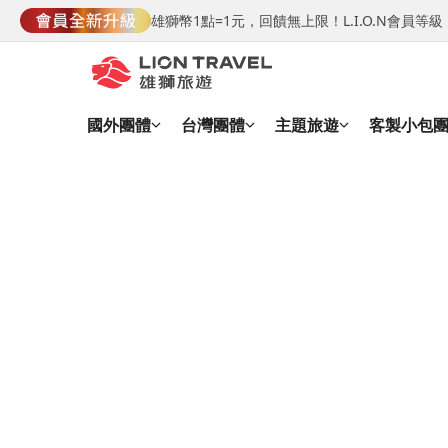
雄獅幣1點=1元，回饋無上限！L.I.O.N會員
國外團體
台灣團體
主題旅遊
客製小包