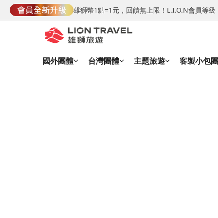
雄獅幣1點=1元，回饋無上限！L.I.O.N會員
國外團體
台灣團體
主題旅遊
客製小包