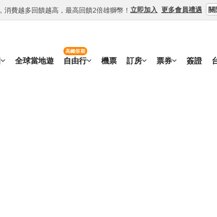
關
立即加入
更多會員禮遇
等級，消費越多回饋越高，最高回饋2倍雄獅幣！
高鐵假期
團
全球當地遊
自由行
機票
訂房
票券
簽證