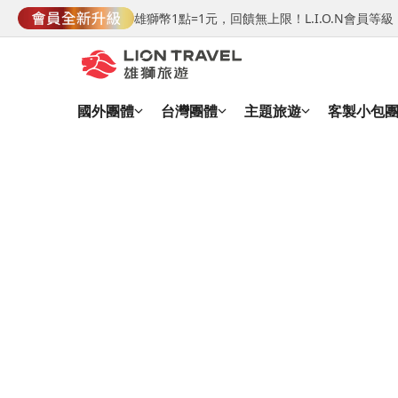
雄獅幣1點=1元，回饋無上限！L.I.O.N會員
國外團體
台灣團體
主題旅遊
客製小包