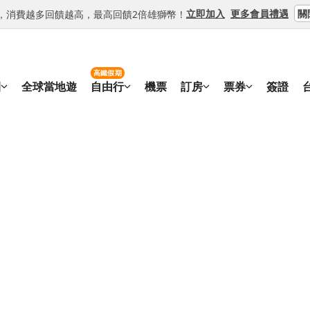
關
立即加入
更多會員禮遇
等級，消費越多回饋越高，最高回饋2倍雄獅幣！
高鐵假期
團
全球當地遊
自由行
機票
訂房
票券
簽證