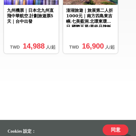
九州機票｜日本北九州直
澎湖旅遊｜旅展第二人折
飛中華航空.計劃旅遊票5
𝟭𝟬𝟬𝟬元｜南方四島東吉
天｜台中出發
嶼.七美藍洞.北環東環３
日.國際五星/星級品牌飯
店
14,988
16,900
TWD
人/起
TWD
人/起
同意
Cookies 設定：