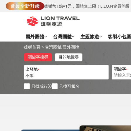
雄獅幣1點=1元，回饋無上限！L.I.O.N會員
國外團體
台灣團體
主題旅遊
客製小包
雄獅首頁
>
台灣團體
/
國外團體
關鍵字搜尋
目的地搜尋
關鍵字
出發地
不限
只找成行
只找可報名