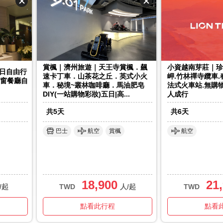
賞楓｜濟州旅遊｜天王寺賞楓．飆
小資越南芽莊｜珍
日自由行
速卡丁車．山茶花之丘．英式小火
岬.竹林禪寺纜車.
煙窗餐廳自
車．秘境~叢林咖啡廳．馬油肥皂
法式火車站.無購
DIY(一站購物彩妝)五日|高...
人成行
共
5
天
共
6
天
巴士
航空
賞楓
航空
18,900
21
/起
TWD
人/起
TWD
點看此行程
點看