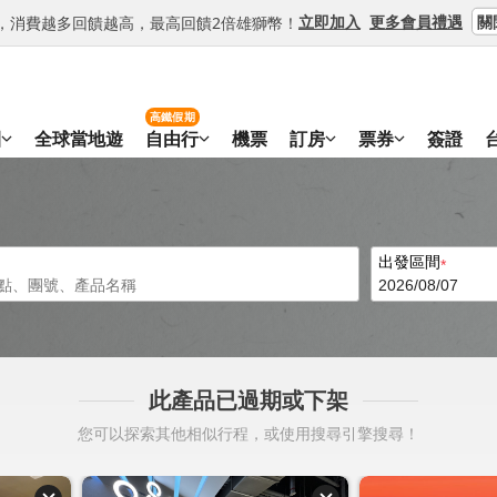
關
立即加入
更多會員禮遇
等級，消費越多回饋越高，最高回饋2倍雄獅幣！
高鐵假期
團
全球當地遊
自由行
機票
訂房
票券
簽證
出發區間
此產品已過期或下架
您可以探索其他相似行程，或使用搜尋引擎搜尋！