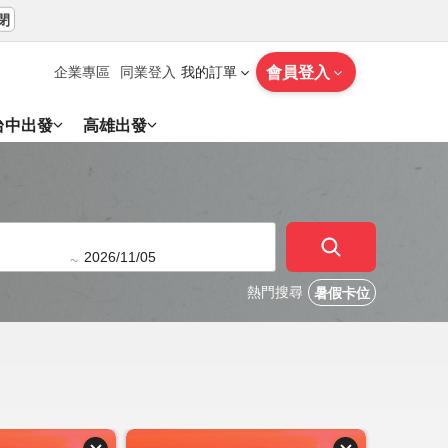
閉
會員登入
企業專區
同業登入
我的訂單
台中出發
高雄出發
~
熱門搜尋
暑假卡位