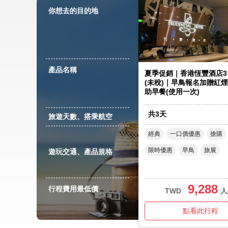
你想去的目的地
產品名稱
夏季促銷｜香港恆豐酒店3
(未稅)｜早鳥報名加贈紅
助早餐(使用一次)
共
3
天
旅遊天數、搭乘航空
經典
一口價優惠
搶購
限時優惠
早鳥
旅展
遊玩交通、產品規格
9,288
行程費用最低價
TWD
人
點看此行程