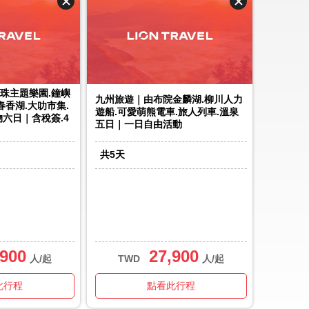
珠主題樂園.鐘嶼
九州旅遊｜由布院金麟湖.柳川人力
春香湖.大叻市集.
遊船.可愛萌熊電車.旅人列車.溫泉
物六日｜含稅簽.4
五日｜一日自由活動
共
5
天
,900
27,900
人/起
TWD
人/起
此行程
點看此行程