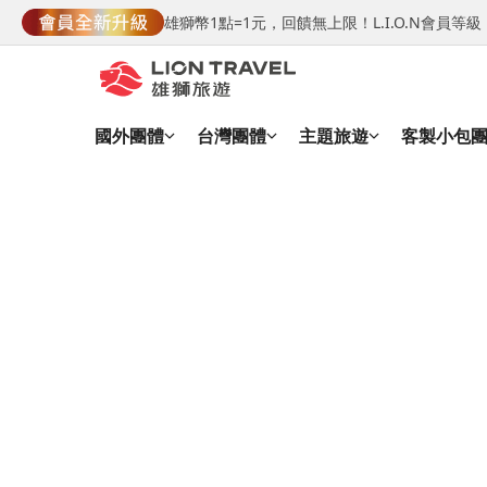
雄獅幣1點=1元，回饋無上限！L.I.O.N會員
國外團體
台灣團體
主題旅遊
客製小包