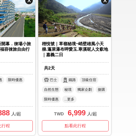
5新開幕．徠場小旅
栩悅號｜草嶺秘境~峭壁雄風小天
福容徠旅自由行
梯.蓬萊瀑布呷愛玉.寒溪呢人文叡地
｜嘉義二日
共
2
天
惠
限時優惠
巴士
鐵路
頂級住宿
自然生態
秘境
獨家企劃
搶購
限時優惠
...更多
888
6,999
人/起
TWD
人/起
此行程
點看此行程