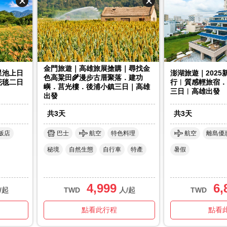
金門旅遊｜高雄旅展搶購｜尋找金
星池上日
澎湖旅遊｜202
色高粱田🌾漫步古厝聚落．建功
花毯二日
行︱質感輕旅宿．
嶼．莒光樓．後浦小鎮三日｜高雄
三日︱高雄出發
出發
共
3
天
共
3
天
飯店
巴士
航空
特色料理
航空
離島優
秘境
自然生態
自行車
特產
暑假
4,999
6,
/起
TWD
人/起
TWD
點看此行程
點看