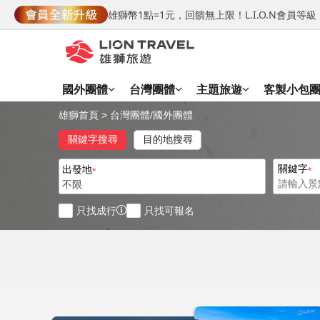
雄獅幣1點=1元，回饋無上限！L.I.O.N會員
國外團體
台灣團體
主題旅遊
客製小包
雄獅首頁
>
台灣團體
/
國外團體
關鍵字搜尋
目的地搜尋
關鍵字
出發地
不限
只找成行
只找可報名