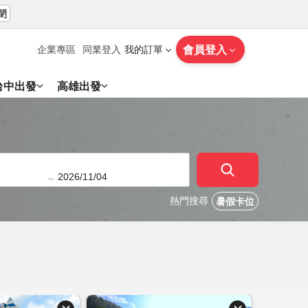
閉
會員登入
企業專區
同業登入
我的訂單
台中出發
高雄出發
~
熱門搜尋
暑假卡位