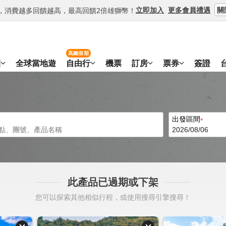
關
立即加入
更多會員禮遇
等級，消費越多回饋越高，最高回饋2倍雄獅幣！
高鐵假期
團
全球當地遊
自由行
機票
訂房
票券
簽證
出發區間
此產品已過期或下架
您可以探索其他相似行程，或使用搜尋引擎搜尋！