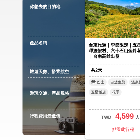
你想去的目的地
產品名稱
台東旅遊｜季節限定｜五
暉渡假村、六十石山金針
｜台南高雄出發
共
2
天
旅遊天數、搭乘航空
巴士
自然生態
溫泉
五星飯店
花季
遊玩交通、產品規格
4,599
行程費用最低價
TWD
人
點看此行程