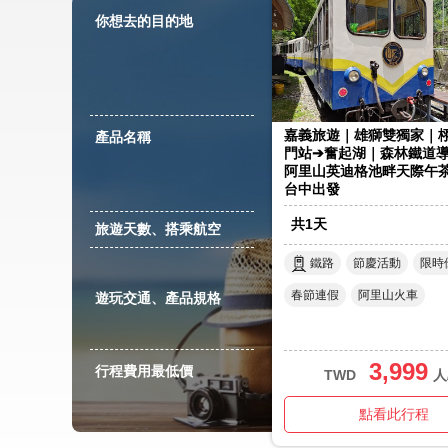
你想去的目的地
嘉義旅遊｜雄獅雙獨家｜栩
產品名稱
門站➔奮起湖｜森林鐵道導
阿里山英迪格池畔天際午
台中出發
共
1
天
旅遊天數、搭乘航空
鐵路
節慶活動
限時
春節連假
阿里山火車
遊玩交通、產品規格
3,999
行程費用最低價
TWD
人
點看此行程