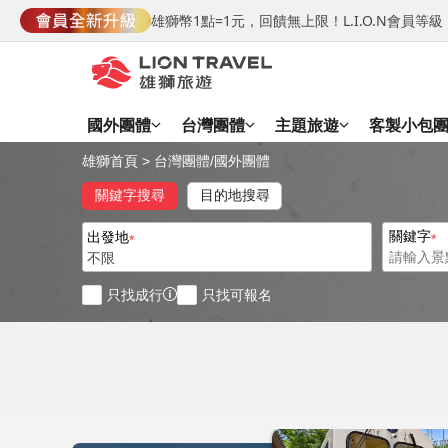
雄獅幣1點=1元，回饋無上限！L.I.O.N會員
國外團體
台灣團體
主題旅遊
客製小包
雄獅首頁
>
台灣團體
/
國外團體
關鍵字搜尋
目的地搜尋
關鍵字
出發地
不限
只找成行
只找可報名