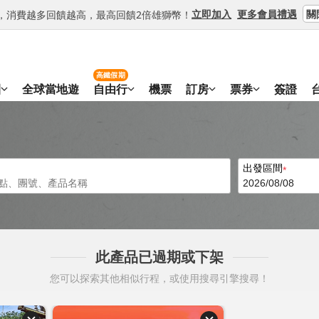
關
立即加入
更多會員禮遇
等級，消費越多回饋越高，最高回饋2倍雄獅幣！
高鐵假期
團
全球當地遊
自由行
機票
訂房
票券
簽證
出發區間
此產品已過期或下架
您可以探索其他相似行程，或使用搜尋引擎搜尋！