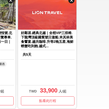
悅號.北
好鄰居.經典北越｜全程VIP三排椅.
覽專車.
下龍灣頂級國賓號日遊船.米其林美
茶一日｜
食饗宴.越共咖啡.升等2晚五星.海鮮
螃蟹吃到飽.越式...
共
5
天
優惠
33,900
/起
TWD
人/起
點看此行程