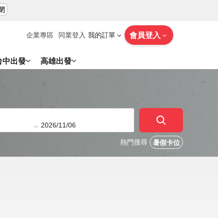
閉
會員登入
企業專區
同業登入
我的訂單
台中出發
高雄出發
~
熱門搜尋
暑假卡位