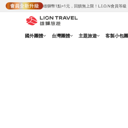
雄獅幣1點=1元，回饋無上限！L.I.O.N會員
國外團體
台灣團體
主題旅遊
客製小包