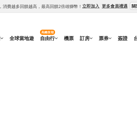
關
立即加入
更多會員禮遇
等級，消費越多回饋越高，最高回饋2倍雄獅幣！
高鐵假期
團
全球當地遊
自由行
機票
訂房
票券
簽證