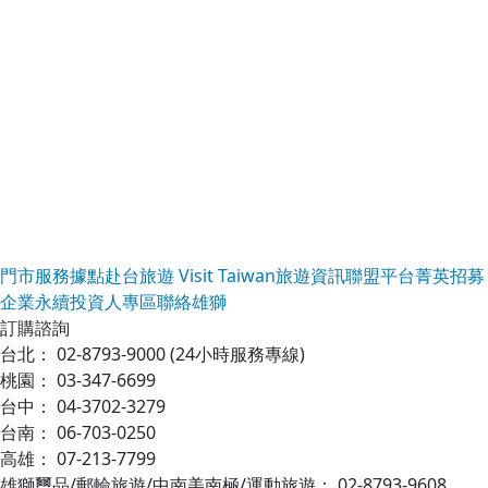
門市服務據點
赴台旅遊 Visit Taiwan
旅遊資訊
聯盟平台
菁英招募
企業永續
投資人專區
聯絡雄獅
訂購諮詢
台北
：
02-8793-9000
(24小時服務專線)
桃園
：
03-347-6699
台中
：
04-3702-3279
台南
：
06-703-0250
高雄
：
07-213-7799
雄獅璽品/郵輪旅遊/中南美南極/運動旅遊
：
02-8793-9608