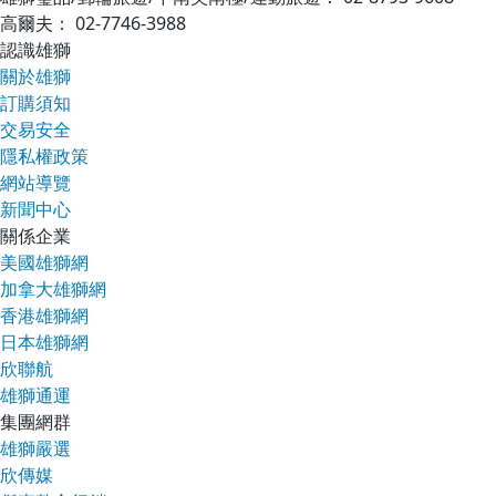
高爾夫
：
02-7746-3988
認識雄獅
關於雄獅
訂購須知
交易安全
隱私權政策
網站導覽
新聞中心
關係企業
美國雄獅網
加拿大雄獅網
香港雄獅網
日本雄獅網
欣聯航
雄獅通運
集團網群
雄獅嚴選
欣傳媒