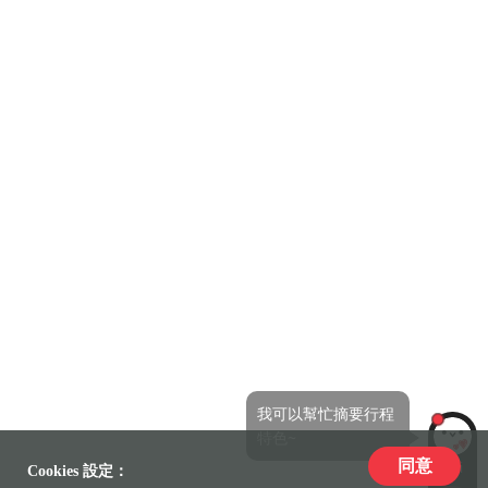
我可以幫忙摘要行程
特色~
同意
LiLi
Cookies 設定：