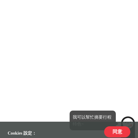
我可以幫忙摘要行程
特色~
同意
LiLi
Cookies 設定：