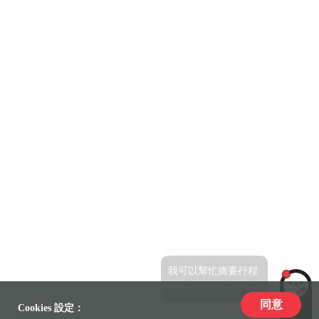
我可以幫忙摘要行程
特色~
同意
LiLi
Cookies 設定：