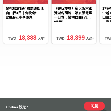
樂桃那霸藝術國際通飯店
《樂玩雙城》宿大阪京都
17
自由行4日｜含稅/贈
雙城各兩晚．贈京阪電鐵
中越
ESIM/租車享優惠
一日券．樂桃自由行5日
山佛
(含稅)
｜升
18,388
18,399
TWD
人/起
TWD
人/起
TW
同意
Cookies 設定：