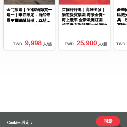
金門旅遊｜𝟵𝟵購物節買一
首爾好好逛｜高雄出發｜
豪華
送一｜季節限定．自然奇
暢遊愛寶樂園.海景全覽~
區觀
海上纜車.全新歐洲莊園.
典．
景🐦‍⬛鸕鶿歸巢．🌅慈湖
超美瀑布咖啡廳(一站購物
塞隆
夕照．戰地漫遊大小金3
彩妝)5日
日｜台中出發
9,998
25,900
TWD
人/起
TWD
人/起
TWD
同意
Cookies 設定：