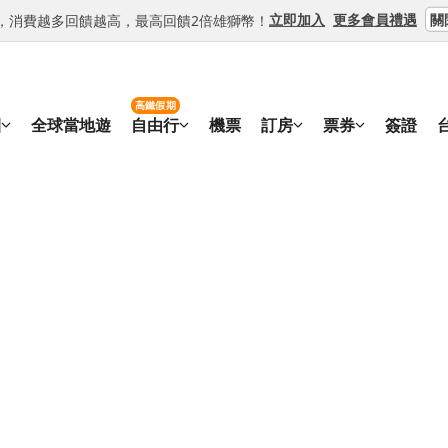
關
立即加入
更多會員禮遇
等級，消費越多回饋越高，最高回饋2倍雄獅幣！
高鐵假期
團
全球當地遊
自由行
機票
訂房
票券
簽證