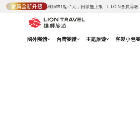
雄獅幣1點=1元，回饋無上限！L.I.O.N會員
國外團體
台灣團體
主題旅遊
客製小包