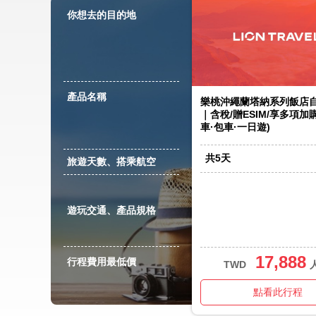
你想去的目的地
產品名稱
樂桃沖繩蘭塔納系列飯店自
｜含稅/贈ESIM/享多項加
車·包車·一日遊)
共
5
天
旅遊天數、搭乘航空
遊玩交通、產品規格
17,888
行程費用最低價
TWD
點看此行程