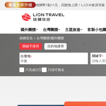
雄獅幣1點=1元，回饋無上限！L.I.O.N會員
國外團體
台灣團體
主題旅遊
客製小包
雄獅首頁
>
台灣團體
/
國外團體
關鍵字搜尋
目的地搜尋
關鍵字
出發地
不限
只找成行
只找可報名