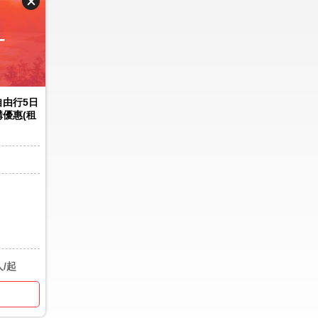
由行5日
購優惠(租
人/起