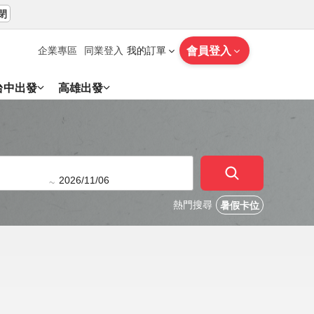
閉
會員登入
企業專區
同業登入
我的訂單
台中出發
高雄出發
~
熱門搜尋
暑假卡位