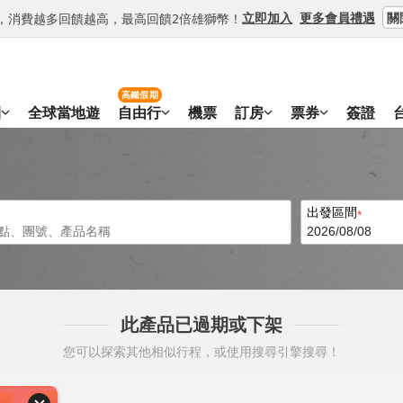
關
立即加入
更多會員禮遇
等級，消費越多回饋越高，最高回饋2倍雄獅幣！
高鐵假期
團
全球當地遊
自由行
機票
訂房
票券
簽證
出發區間
此產品已過期或下架
您可以探索其他相似行程，或使用搜尋引擎搜尋！