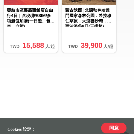
亞航市區那霸西飯店自由
蒙古陝西│北國秋色哈達
行4日｜含稅/贈ESIM/多
門國家森林公園．希拉穆
項超值加購(一日遊、包
仁草原．大漠響沙灣．陝
車、自駕)
西波浪谷8日(三排椅)
15,588
39,900
TWD
人/起
TWD
人/起
同意
Cookies 設定：