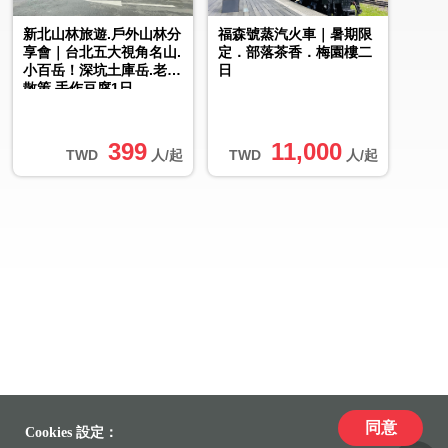
新北山林旅遊.戶外山林分
福森號蒸汽火車｜暑期限
享會｜台北五大視角名山.
定．部落茶香．梅園樓二
小百岳！深坑土庫岳.老街
日
散策.手作豆腐1日
399
11,000
TWD
人/起
TWD
人/起
同意
Cookies 設定：