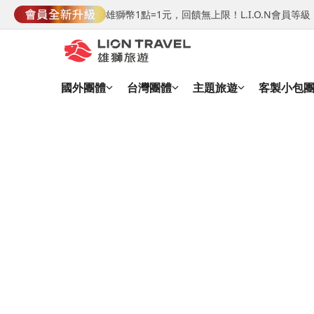
雄獅幣1點=1元，回饋無上限！L.I.O.N會員
國外團體
台灣團體
主題旅遊
客製小包