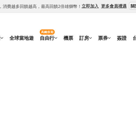
關
立即加入
更多會員禮遇
等級，消費越多回饋越高，最高回饋2倍雄獅幣！
高鐵假期
團
全球當地遊
自由行
機票
訂房
票券
簽證