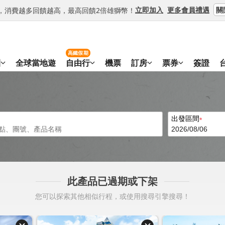
關
立即加入
更多會員禮遇
等級，消費越多回饋越高，最高回饋2倍雄獅幣！
高鐵假期
團
全球當地遊
自由行
機票
訂房
票券
簽證
出發區間
此產品已過期或下架
您可以探索其他相似行程，或使用搜尋引擎搜尋！