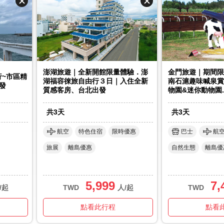
澎湖旅遊｜全新開館限量體驗．澎
金門旅遊｜期間限
~市區精
湖福容徠旅自由行３日｜入住全新
南石滬趣味喊泉賞
發
質感客房、台北出發
物園&迷你動物園
共
3
天
共
3
天
航空
特色住宿
限時優惠
巴士
航
旅展
離島優惠
自然生態
離島優
5,999
7,
/起
TWD
人/起
TWD
點看此行程
點看