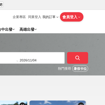
閉
會員登入
企業專區
同業登入
我的訂單
台中出發
高雄出發
~
熱門搜尋
暑假卡位