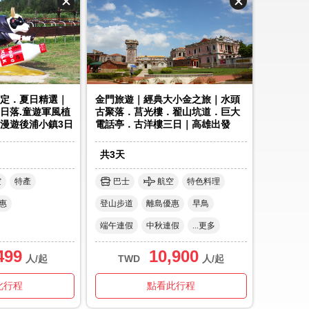
定．夏日精選｜
金門旅遊｜經典大小金之旅｜水頭
日落.童遊軍風植
古聚落．莒光樓．翟山坑道．巨大
.漫遊後浦小鎮3日
電話亭．古洋樓三日｜高雄出發
共
3
天
空
特產
巴士
航空
特色料理
惠
登山步道
離島優惠
早鳥
端午連假
中秋連假
...更多
499
10,900
人/起
TWD
人/起
此行程
點看此行程