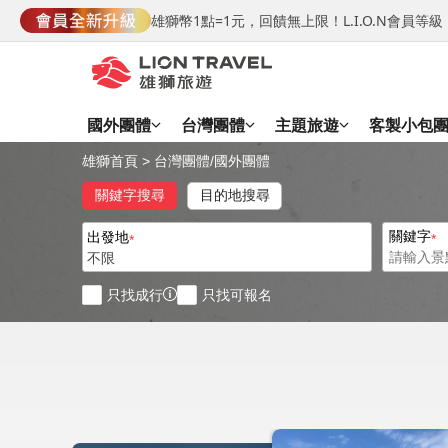
雄獅幣1點=1元，回饋無上限！L.I.O.N會員
國外團體
台灣團體
主題旅遊
客製小包
雄獅首頁
>
台灣團體
/
國外團體
關鍵字搜尋
目的地搜尋
關鍵字
出發地
不限
只找成行
只找可報名