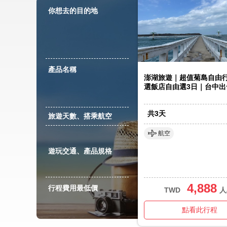
你想去的目的地
產品名稱
澎湖旅遊｜超值菊島自由行
選飯店自由選3日｜台中出
共
3
天
旅遊天數、搭乘航空
航空
遊玩交通、產品規格
4,888
行程費用最低價
TWD
人
點看此行程