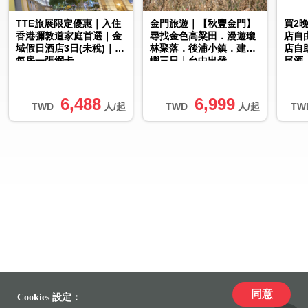
TTE旅展限定優惠｜入住
金門旅遊｜【秋豐金門】
買2
香港彌敦道家庭首選｜金
尋找金色高粱田．漫遊瓊
店自
域假日酒店3日(未稅)｜贈
林聚落．後浦小鎮．建功
店自
每房一張網卡
嶼三日｜台中出發
尾酒
服務
6,488
6,999
TWD
人/起
TWD
人/起
TW
同意
Cookies 設定：