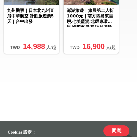
九州機票｜日本北九州直
澎湖旅遊｜旅展第二人折
飛中華航空.計劃旅遊票5
𝟭𝟬𝟬𝟬元｜南方四島東吉
天｜台中出發
嶼.七美藍洞.北環東環３
日.國際五星/星級品牌飯
店
14,988
16,900
TWD
人/起
TWD
人/起
同意
Cookies 設定：