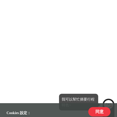
我可以幫忙摘要行程
特色~
同意
LiLi
Cookies 設定：