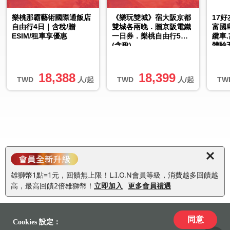
樂桃那霸藝術國際通飯店
《樂玩雙城》宿大阪京都
17
自由行4日｜含稅/贈
雙城各兩晚．贈京阪電鐵
富國
ESIM/租車享優惠
一日券．樂桃自由行5日
纜車
(含稅)
體驗
中去
18,388
18,399
TWD
人/起
TWD
人/起
TW
雄獅幣1點=1元，回饋無上限！L.I.O.N會員等級，消費越多回饋越
高，最高回饋2倍雄獅幣！
立即加入
更多會員禮遇
同意
Cookies 設定：