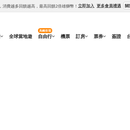
關
立即加入
更多會員禮遇
等級，消費越多回饋越高，最高回饋2倍雄獅幣！
高鐵假期
團
全球當地遊
自由行
機票
訂房
票券
簽證