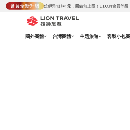
雄獅幣1點=1元，回饋無上限！L.I.O.N會員
國外團體
台灣團體
主題旅遊
客製小包