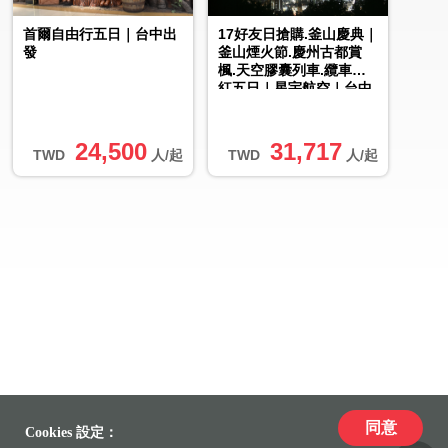
首爾自由行五日｜台中出
17好友日搶購.釜山慶典｜
發
釜山煙火節.慶州古都賞
楓.天空膠囊列車.纜車楓
紅五日｜星宇航空｜台中
出發
24,500
31,717
TWD
人/起
TWD
人/起
同意
Cookies 設定：