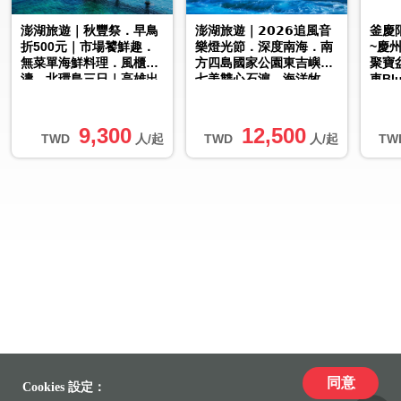
澎湖旅遊｜秋豐祭．早鳥
澎湖旅遊｜𝟮𝟬𝟮𝟲追風音
釜慶
折500元｜市場饕鮮趣．
樂燈光節．深度南海．南
~慶
無菜單海鮮料理．風櫃聽
方四島國家公園東吉嶼．
聚寶
濤．北環島三日｜高雄出
七美雙心石滬．海洋牧
車Bl
發
場．品牌飯店三日｜台中
~韓國
出...
9,300
12,500
TWD
人/起
TWD
人/起
TW
同意
Cookies 設定：