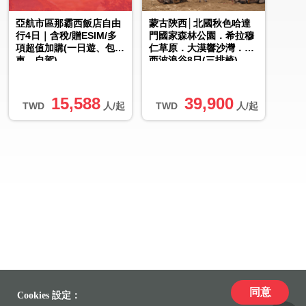
亞航市區那霸西飯店自由
蒙古陝西│北國秋色哈達
行4日｜含稅/贈ESIM/多
門國家森林公園．希拉穆
項超值加購(一日遊、包
仁草原．大漠響沙灣．陝
車、自駕)
西波浪谷8日(三排椅)
15,588
39,900
TWD
人/起
TWD
人/起
同意
Cookies 設定：