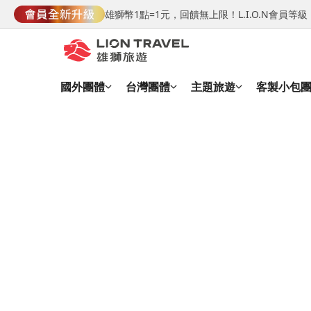
雄獅幣1點=1元，回饋無上限！L.I.O.N會員
國外團體
台灣團體
主題旅遊
客製小包