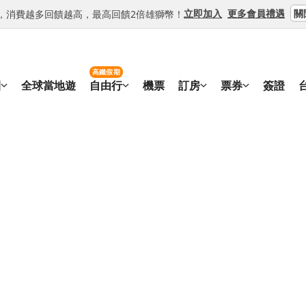
關
立即加入
更多會員禮遇
等級，消費越多回饋越高，最高回饋2倍雄獅幣！
高鐵假期
團
全球當地遊
自由行
機票
訂房
票券
簽證