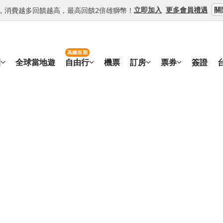
關
立即加入
更多會員禮遇
等級，消費越多回饋越高，最高回饋2倍雄獅幣！
高鐵假期
團
全球當地遊
自由行
機票
訂房
票券
簽證