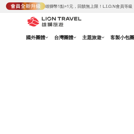
雄獅幣1點=1元，回饋無上限！L.I.O.N會員
國外團體
台灣團體
主題旅遊
客製小包