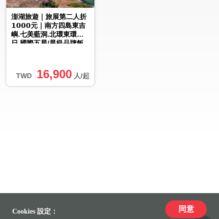
澎湖旅遊｜旅展第二人折
𝟭𝟬𝟬𝟬元｜南方四島東吉
嶼.七美藍洞.北環東環３
日.國際五星/星級品牌飯
店
16,900
TWD
人/起
同意
Cookies 設定：