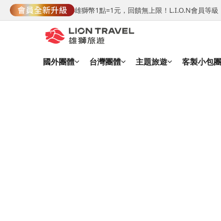
雄獅幣1點=1元，回饋無上限！L.I.O.N會員
國外團體
台灣團體
主題旅遊
客製小包