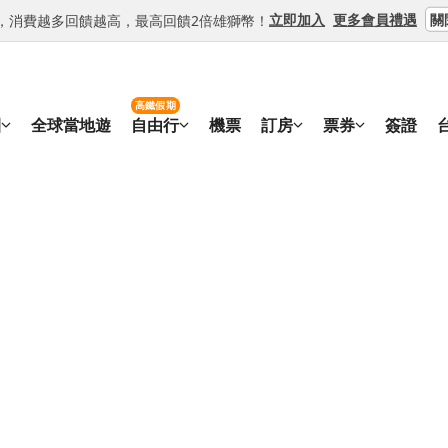
關
立即加入
更多會員禮遇
等級，消費越多回饋越高，最高回饋2倍雄獅幣！
高鐵假期
團
全球當地遊
自由行
機票
訂房
票券
簽證