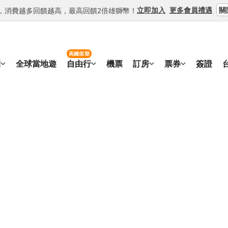
關
立即加入
更多會員禮遇
等級，消費越多回饋越高，最高回饋2倍雄獅幣！
高鐵假期
團
全球當地遊
自由行
機票
訂房
票券
簽證