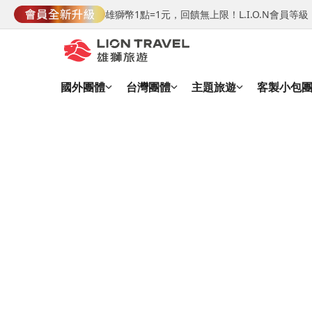
雄獅幣1點=1元，回饋無上限！L.I.O.N會員
國外團體
台灣團體
主題旅遊
客製小包