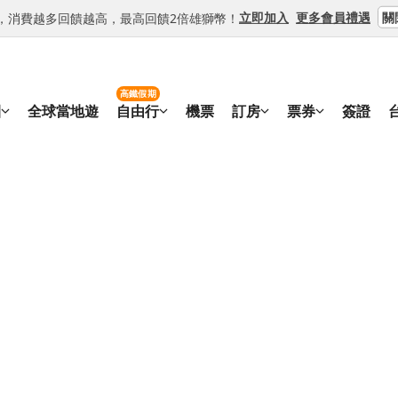
關
立即加入
更多會員禮遇
等級，消費越多回饋越高，最高回饋2倍雄獅幣！
高鐵假期
團
全球當地遊
自由行
機票
訂房
票券
簽證