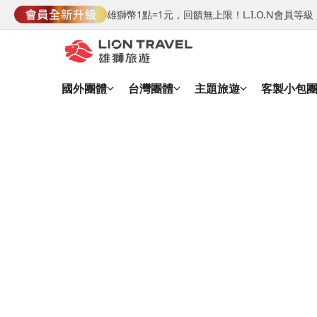
雄獅幣1點=1元，回饋無上限！L.I.O.N會員
國外團體
台灣團體
主題旅遊
客製小包