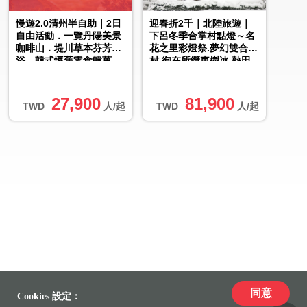
慢遊2.0清州半自助｜2日
迎春折2千｜北陸旅遊｜
自由活動．一覽丹陽美景
下呂冬季合掌村點燈～名
咖啡山．堤川草本芬芳足
花之里彩燈祭.夢幻雙合掌
浴．韓式懷舊零食韓菓
村.御在所纜車樹冰.熱田
DIY．無購物5日
神宮五日｜高雄大阪來回
27,900
81,900
TWD
人/起
TWD
人/起
同意
Cookies 設定：