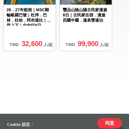
26．27年航程｜MSC郵
璽品山陰山陽古民家漫遊
輪歐羅巴號｜杜拜．巴
8日｜古民家住宿．漫遊
林．杜哈．阿布達比｜杜
四國中國．溫泉雙連泊
拜上下｜自由行8日
32,600
99,900
TWD
人/起
TWD
人/起
同意
Cookies 設定：