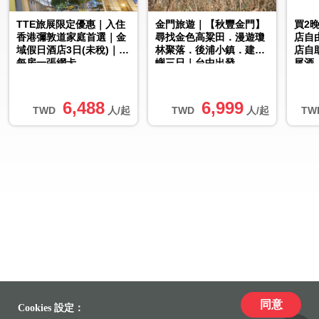
TTE旅展限定優惠｜入住
金門旅遊｜【秋豐金門】
買2
香港彌敦道家庭首選｜金
尋找金色高粱田．漫遊瓊
店自
域假日酒店3日(未稅)｜贈
林聚落．後浦小鎮．建功
店自
每房一張網卡
嶼三日｜台中出發
尾酒
服務
6,488
6,999
TWD
人/起
TWD
人/起
TW
同意
Cookies 設定：