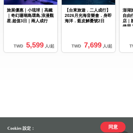
旅展優惠｜小琉球｜高鐵
【台東旅遊．二人成行】
澎湖
｜奇幻珊瑚島環島.浪漫觀
2026月光海音樂會．身即
自由
星.超值3日｜兩人成行
海洋．藍皮解憂號2日
店｜
使用
5,599
7,699
TWD
人/起
TWD
人/起
T
同意
Cookies 設定：