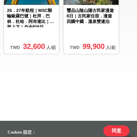
26．27年航程｜MSC郵
璽品山陰山陽古民家漫遊
輪歐羅巴號｜杜拜．巴
8日｜古民家住宿．漫遊
林．杜哈．阿布達比｜杜
四國中國．溫泉雙連泊
拜上下｜自由行8日
32,600
99,900
TWD
人/起
TWD
人/起
同意
Cookies 設定：