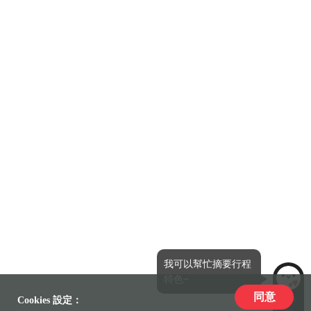
我可以幫忙摘要行程
特色~
同意
LiLi
Cookies 設定：