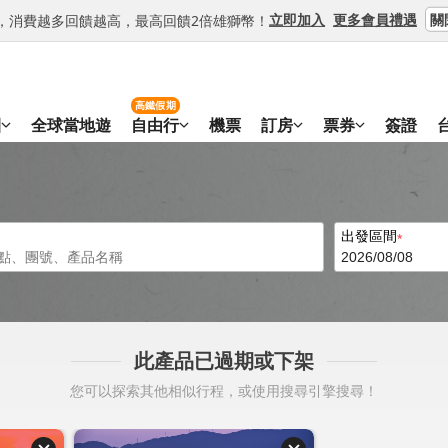
關
立即加入
更多會員禮遇
等級，消費越多回饋越高，最高回饋2倍雄獅幣！
高鐵假期
團
全球當地遊
自由行
機票
訂房
票券
簽證
出發區間
此產品已過期或下架
您可以探索其他相似行程，或使用搜尋引擎搜尋！