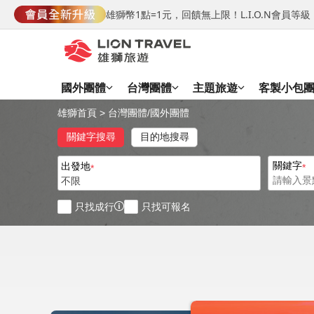
雄獅幣1點=1元，回饋無上限！L.I.O.N會員
國外團體
台灣團體
主題旅遊
客製小包
雄獅首頁
>
台灣團體
/
國外團體
關鍵字搜尋
目的地搜尋
關鍵字
出發地
不限
只找成行
只找可報名