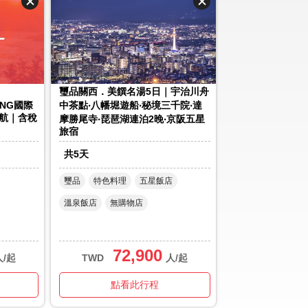
璽品關西．美饌名湯5日｜宇治川舟
ING國際
中茶點‧八幡堀遊船‧秘境三千院‧達
航｜含稅
摩勝尾寺‧琵琶湖連泊2晚‧京阪五星
旅宿
共
5
天
璽品
特色料理
五星飯店
溫泉飯店
無購物店
72,900
人/起
TWD
人/起
點看此行程