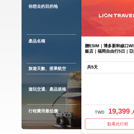
你想去的目的地
產品名稱
贈ESIM｜博多新幹線口W
飯店｜福岡自由行5日｜亞
共
5
天
旅遊天數、搭乘航空
遊玩交通、產品規格
19,399
行程費用最低價
TWD
點看此行程