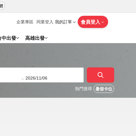
閉
會員登入
企業專區
同業登入
我的訂單
台中出發
高雄出發
~
熱門搜尋
暑假卡位