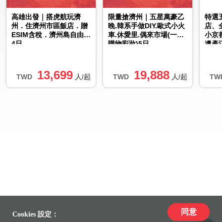
高雄出發｜搭虎航玩濟
限量搶濟州｜五星萬豪乙
特選
州．住濟州市區飯店．贈
晚.韓系手做DIY.歐式小火
店、
ESIM含稅．濟州島自由行
車.休愛里.偶來市場(一站
小京
4日
購物彩妝)5日
遺產
13,699
19,888
TWD
人/起
TWD
人/起
TW
同意
Cookies 設定：