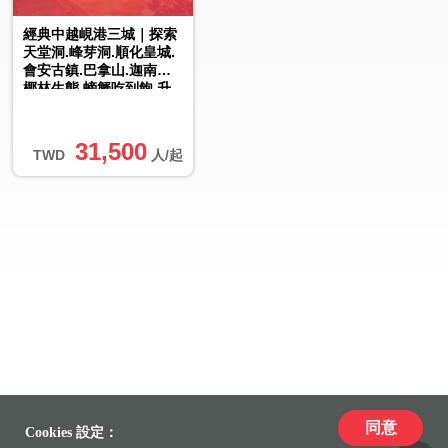
經典中越峴港三城｜探索
天堂洞.峰芽洞.順化皇城.
會安古鎮.巴拿山.迦南島
椰林生態.螃蟹吃到飽.升
級3晚五星酒店.無購物
六...
31,500
TWD
人/起
同意
Cookies 設定：