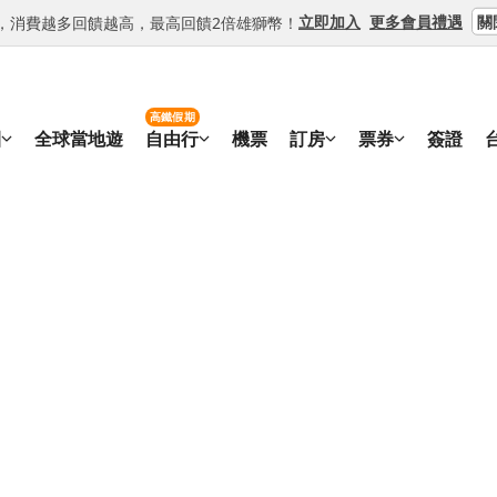
關
立即加入
更多會員禮遇
等級，消費越多回饋越高，最高回饋2倍雄獅幣！
高鐵假期
團
全球當地遊
自由行
機票
訂房
票券
簽證