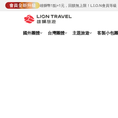
雄獅幣1點=1元，回饋無上限！L.I.O.N會員
國外團體
台灣團體
主題旅遊
客製小包