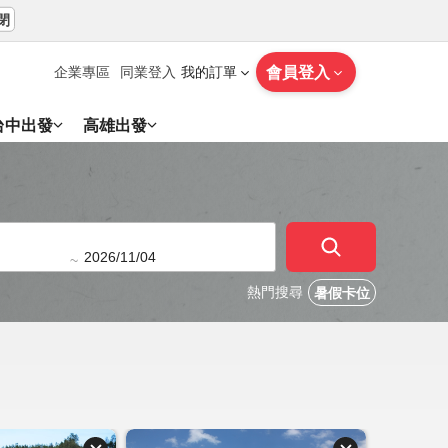
閉
會員登入
企業專區
同業登入
我的訂單
台中出發
高雄出發
~
熱門搜尋
暑假卡位