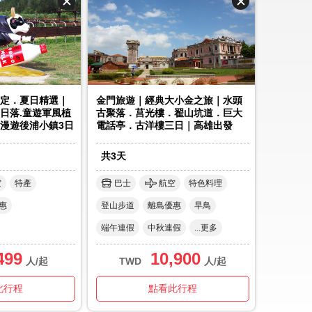
定．夏日精選｜
金門旅遊｜經典大小金之旅｜水頭
日落.童遊軍風植
古聚落．莒光樓．翟山坑道．巨大
.漫遊後浦小鎮3日
電話亭．古洋樓三日｜高雄出發
共
3
天
空
特產
巴士
航空
特色料理
惠
登山步道
離島優惠
早鳥
端午連假
中秋連假
...更多
499
10,900
人/起
TWD
人/起
此行程
點看此行程