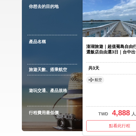
你想去的目的地
產品名稱
澎湖旅遊｜超值菊島自由行
選飯店自由選3日｜台中出
共
3
天
旅遊天數、搭乘航空
航空
遊玩交通、產品規格
4,888
行程費用最低價
TWD
人
點看此行程