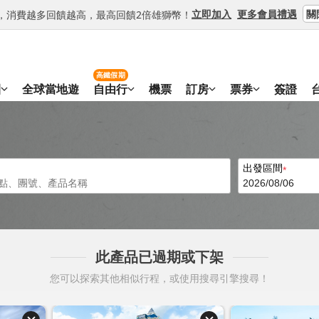
關
立即加入
更多會員禮遇
等級，消費越多回饋越高，最高回饋2倍雄獅幣！
高鐵假期
團
全球當地遊
自由行
機票
訂房
票券
簽證
出發區間
此產品已過期或下架
您可以探索其他相似行程，或使用搜尋引擎搜尋！