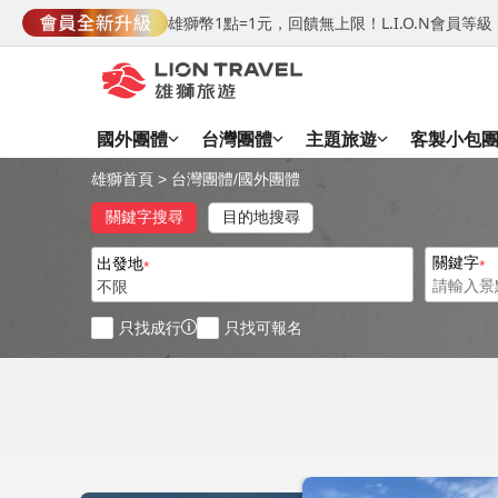
雄獅幣1點=1元，回饋無上限！L.I.O.N會員
國外團體
台灣團體
主題旅遊
客製小包
雄獅首頁
>
台灣團體
/
國外團體
關鍵字搜尋
目的地搜尋
關鍵字
出發地
不限
只找成行
只找可報名