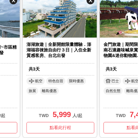
澎湖旅遊｜全新開館限量體驗．澎
金門旅遊｜期間限
~市區精
湖福容徠旅自由行３日｜入住全新
南石滬趣味喊泉賞
發
質感客房、台北出發
物園&迷你動物園
共
3
天
共
3
天
航空
特色住宿
限時優惠
巴士
航
旅展
離島優惠
自然生態
離島優
5,999
7,
/起
TWD
人/起
TWD
點看此行程
點看